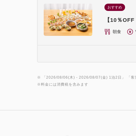
おすすめ
【10％O
朝食
※ 「
2026/08/06(木)
- 2026/08/07(金)
1泊2日
」 「
客
※料金には消費税を含みます