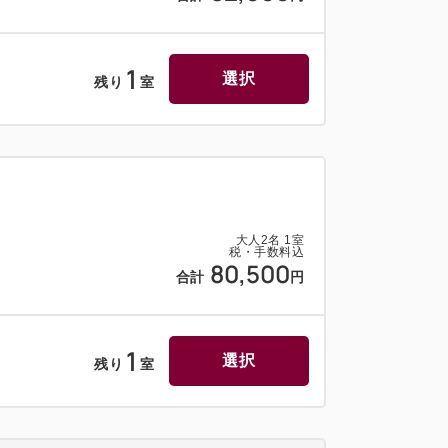
1
選択
残り
室
大人
2
名
1
室
税・手数料込
80,500
合計
円
1
選択
残り
室