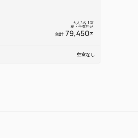
）
大人
2
名
1
室
税・手数料込
79,450
合計
円
空室なし