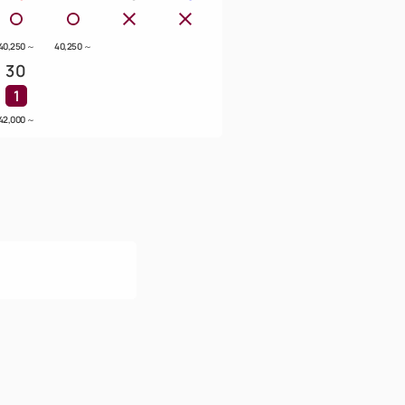
40,250
～
40,250
～
30
1
42,000
～