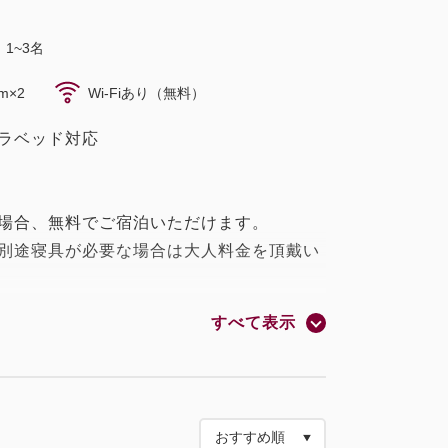
1~3名
m×2
Wi-Fiあり（無料）
ラベッド対応
の場合、無料でご宿泊いただけます。
、別途寝具が必要な場合は大人料金を頂戴い
金となっております。
すべて表示
キストラベッド除く）につき、1名様まで
/歯磨き粉/綿棒/コットン/竹製 ヘアくし/シ