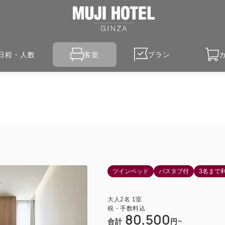
日程・人数
客室
プラン
ツインベッド
バスタブ付
3名まで
大人
2
名
1
室
税・手数料込
80,500
合計
円~