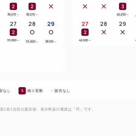
2
2
3
36,575
～
36,575
～
40,250
～
～
27
28
29
27
28
29
2
2
～
35,000
～
42,000
～
35,000
～
38,150
～
5
室なし
残り室数
販売なし
1室1名1泊目の最安値。表示料金の通貨は「円」です。