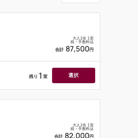
ディーソープ/ハンドソープ/パジャマ/スリ
アドライヤー/空気清浄機/冷蔵庫/金庫/電気
カー/Wi-Fi
大人
2
名
1
室
税・手数料込
87,500
合計
円
1
選択
残り
室
大人
2
名
1
室
税・手数料込
82,000
合計
円