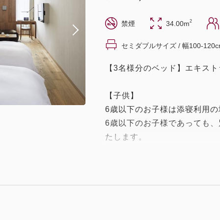
2
禁煙
34.00m
セミダブルサイズ / 幅100-120c
【3名様分のベッド】エキスト
【子供】
6歳以下のお子様は添寝利用
6歳以下のお子様であっても
たします。
7歳以上のお子様は一律大人料
※添寝利用は1つのベッド（エ
可能です。
【客室室内設備】
40インチテレビ/竹製 歯ブラシ