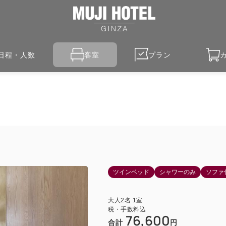
日程・人数
客室
プラン
ツインベッド
シャワーのみ
ソファ
大人
2
名
1
室
税・手数料込
76,600
合計
円