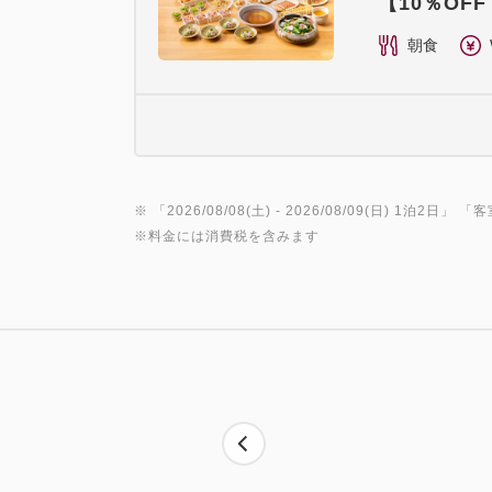
【10％O
朝食
※ 「
2026/08/08(土)
- 2026/08/09(日)
1泊2日
」 「
客
※料金には消費税を含みます