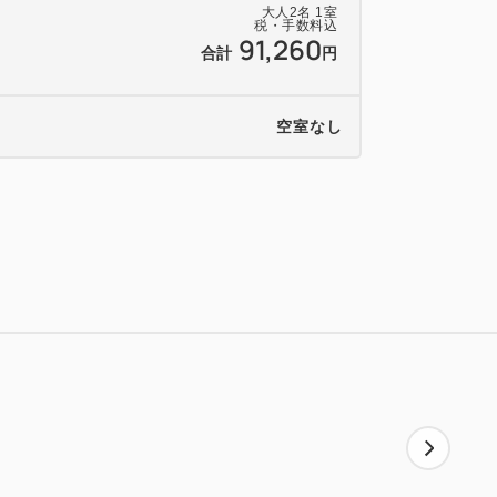
）
大人
2
名
1
室
税・手数料込
91,260
合計
円
空室なし