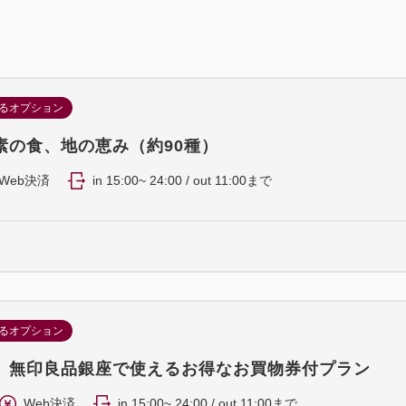
40インチテレビ/竹製 歯ブラシ
ャンプー/コンディショナー/ボ
ッパ/アロマディフューザー/ヘ
ケトル/壁掛式Bluetoothスピー
るオプション
素の食、地の恵み（約90種）
Web決済
in 15:00~ 24:00 / out 11:00まで
るオプション
】無印良品銀座で使えるお得なお買物券付プラン
Web決済
in 15:00~ 24:00 / out 11:00まで