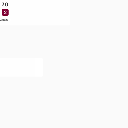
30
2
40,000
～