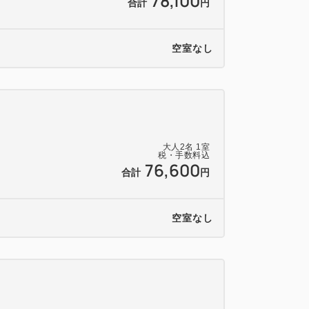
78,100
合計
円
空室なし
大人
2
名
1
室
税・手数料込
76,600
合計
円
空室なし