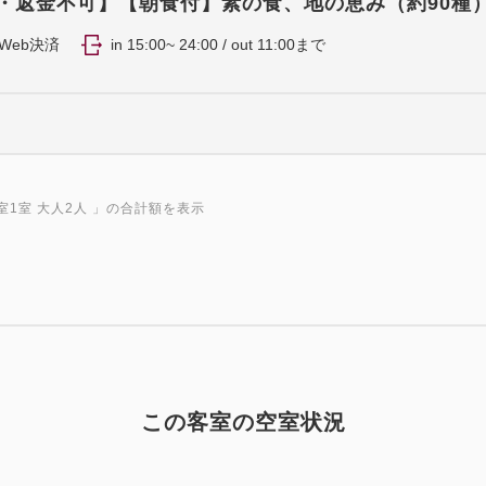
FF・返金不可】【朝食付】素の食、地の恵み（約90種
Web決済
in 15:00~ 24:00 / out 11:00まで
室1室 大人2人
」の合計額を表示
この客室の空室状況