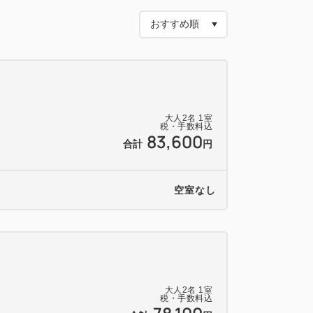
/歯磨き粉/綿棒/コットン/竹製 ヘアくし/シ
ディーソープ/ハンドソープ/パジャマ/スリ
アドライヤー/空気清浄機/冷蔵庫/金庫/電気
カー/Wi-Fi
大人
2
名
1
室
税・手数料込
83,600
合計
円
空室なし
大人
2
名
1
室
税・手数料込