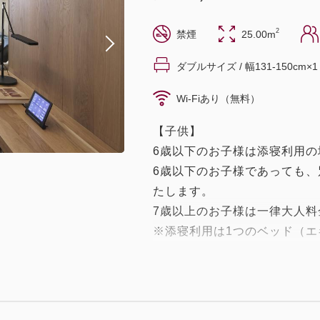
2
禁煙
25.00m
ダブルサイズ / 幅131-150cm×1
Wi-Fiあり（無料）
【子供】
6歳以下のお子様は添寝利用
6歳以下のお子様であっても
たします。
7歳以上のお子様は一律大人料
※添寝利用は1つのベッド（エ
可能です。
【客室室内設備】