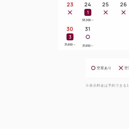
23
24
25
26
1
33,300
～
30
31
3
31,650
～
31,650
～
空室あり
空
※表示料金は予約できる