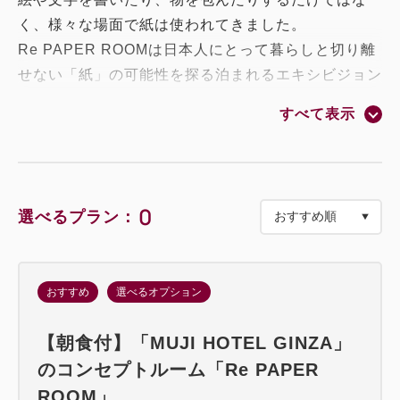
く、様々な場面で紙は使われてきました。
Re PAPER ROOMは日本人にとって暮らしと切り離
せない「紙」の可能性を探る泊まれるエキシビジョン
ルームです。
すべて表示
【インテリア】
「紙」の空間を彩るのは、銀座の街から生まれた端材
を使用したアップサイクルインテリア。
0
選べるプラン：
新たに生まれ変わったインテリアは、素材ひとつひと
つがストーリーを持っています。
「紙」と銀座地域の素材が織りなす、特別な空間をお
おすすめ
選べるオプション
楽しみください。
【朝食付】「MUJI HOTEL GINZA」
【子供】
のコンセプトルーム「Re PAPER
6歳以下のお子様は添寝利用の場合、無料でご宿泊い
ROOM」
ただけます。