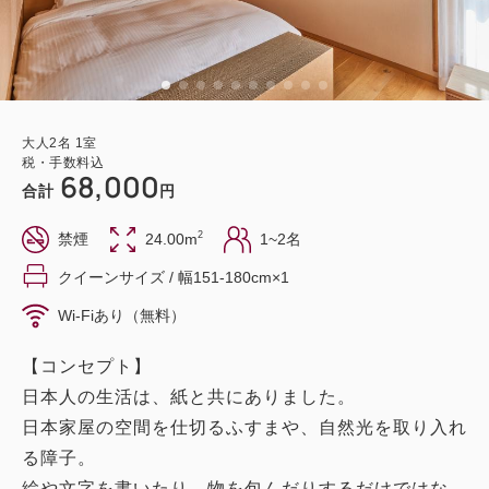
大人
2
名
1
室
税・手数料込
68,000
合計
円
2
禁煙
24.00m
1~2名
クイーンサイズ / 幅151-180cm×1
Wi-Fiあり（無料）
【コンセプト】
日本人の生活は、紙と共にありました。
日本家屋の空間を仕切るふすまや、自然光を取り入れ
る障子。
絵や文字を書いたり、物を包んだりするだけではな