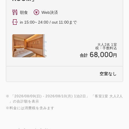
6歳以下のお子様であっても、別途寝具が必要な場合
朝食
Web決済
は大人料金を頂戴いたします。
in 15:00~ 24:00 / out 11:00まで
7歳以上のお子様は一律大人料金となっております。
※添寝利用は1つのベッド（エキストラベッド除く）
につき、1名様まで可能です。
大人
2
名
1
室
税・手数料込
68,000
合計
円
【客室室内設備】
テレビ/竹製 歯ブラシ/歯磨き粉/綿棒/コットン/竹製
ヘアくし/シャンプー/コンディショナー/ボディーソー
空室なし
プ/ハンドソープ/パジャマ/スリッパ/アロマディフュ
ーザー/ヘアドライヤー/空気清浄機/冷蔵庫/金庫/電気
ケトル/壁掛式Bluetoothスピーカー/Wi-Fi
※ 「
2026/08/09(日)
- 2026/08/10(月)
1泊2日
」 「
客室1室 大人2人
」の合計額を表示
※料金には消費税を含みます