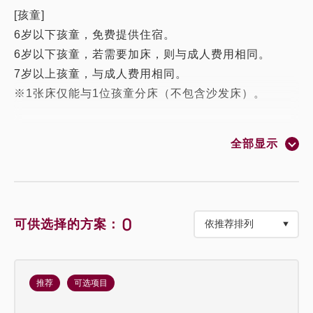
[孩童]
6岁以下孩童，免费提供住宿。
6岁以下孩童，若需要加床，则与成人费用相同。
7岁以上孩童，与成人费用相同。
※1张床仅能与1位孩童分床（不包含沙发床）。
[洗漱用品]
全部显示
竹制牙刷／牙粉／棉棒／化妆棉／竹制梳子／洗发液／
护发素／沐浴露／洗手液／睡衣／拖鞋／香薰机／吹风
机／空气净化器／冰箱／保险柜／电水壶／蓝牙音响／
无线网络
0
可供选择的方案：
※如需刮胡刀，请向前台索取。
推荐
可选项目