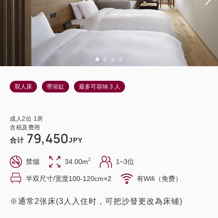
双人床
带浴缸
最多可容纳 3 人
成人
2
位
1
房
含税及费用
79,450
合计
JPY
2
禁烟
34.00m
1~3位
半双尺寸/宽度100-120cm×2
有Wifi（免费）
※通常2张床(3人入住时，可把沙發更改為床铺)