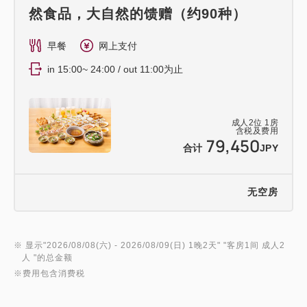
然食品，大自然的馈赠（约90种）
早餐
网上支付
in 15:00~ 24:00 / out 11:00为止
成人
2
位
1
房
含税及费用
79,450
合计
JPY
无空房
※ 显示"
2026/08/08(六)
- 2026/08/09(日)
1晚2天
" "
客房1间 成人2
人
"的总金额
※费用包含消费税